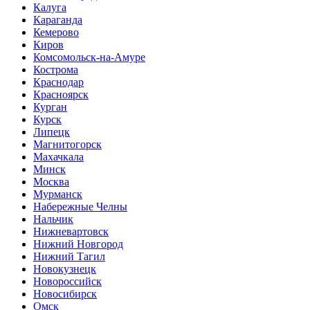
Калуга
Караганда
Кемерово
Киров
Комсомольск-на-Амуре
Кострома
Краснодар
Красноярск
Курган
Курск
Липецк
Магнитогорск
Махачкала
Минск
Москва
Мурманск
Набережные Челны
Нальчик
Нижневартовск
Нижний Новгород
Нижний Тагил
Новокузнецк
Новороссийск
Новосибирск
Омск