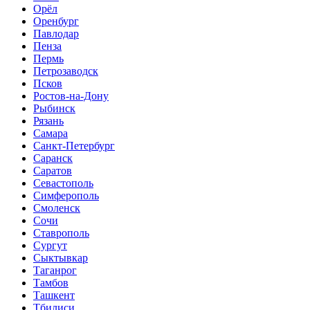
Орёл
Оренбург
Павлодар
Пенза
Пермь
Петрозаводск
Псков
Ростов-на-Дону
Рыбинск
Рязань
Самара
Санкт-Петербург
Саранск
Саратов
Севастополь
Симферополь
Смоленск
Сочи
Ставрополь
Сургут
Сыктывкар
Таганрог
Тамбов
Ташкент
Тбилиси