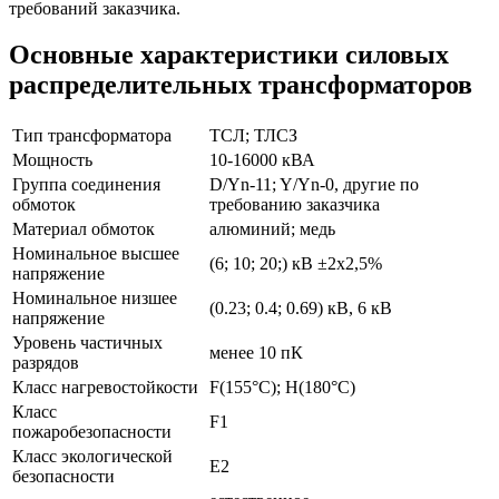
требований заказчика.
Основные характеристики силовых
распределительных трансформаторов
Тип трансформатора
ТСЛ; ТЛСЗ
Мощность
10-16000 кВА
Группа соединения
D/Yn-11; Y/Yn-0, другие по
обмоток
требованию заказчика
Материал обмоток
алюминий; медь
Номинальное высшее
(6; 10; 20;) кВ ±2х2,5%
напряжение
Номинальное низшее
(0.23; 0.4; 0.69) кВ, 6 кВ
напряжение
Уровень частичных
менее 10 пК
разрядов
Класс нагревостойкости
F(155°С); H(180°C)
Класс
F1
пожаробезопасности
Класс экологической
E2
безопасности