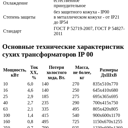
естественное
Охлаждение
принудительное
без защитного кожуха - IP00
Степень защиты
в металлическом кожухе - от IP21
до IP54
ГОСТ Р 52719-2007, ГОСТ Р 54827-
Стандарт
2011
Основные технические характеристик
сухих трансформаторов IP 00
Ток
Потери
Масса,
Мощность,
Размеры
ХХ,
холостого
не более,
кВт
ДхШхВ
%
хода, Вт.
кг
10
6,0
140
270
835х510х770
16
4,6
140
250
645х410х680
25
2,9
185
275
695х365х695
40
2,7
235
290
700х415х750
63
2,1
335
495
805х420х805
100
1,4
415
540
900х600х1170
160
0,8
495
725
1150х670х1255
250
0,7
700
925
1230х600х1360