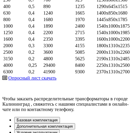
400
0,5
890
1235
1290х645х1515
630
0,4
1240
1665
1400х850х1680
800
0,4
1680
1970
1445х850х1785
1000
0,4
1890
2400
1540х1000х1875
1250
0,4
2200
2715
1540х1000х1985
1600
0,4
2350
3395
1600х1000х2200
2000
0,3
3300
4155
1800х1310х2235
2500
0,2
3600
5085
2000х1310х2260
3150
0,2
4800
5625
2190х1310х2485
4000
0,25
29400
8400
2250х1310х2500
6300
0,2
41900
9300
2370х1310х2700
Опросный лист
скачать
Чтобы заказать распределительные трансформаторы в городе
Калининград
, свяжитесь с нашими специалистами в онлайн-
чате или по контактному телефону.
Базовая комплектация
Дополнительная комплектация
Условия эксплуатации