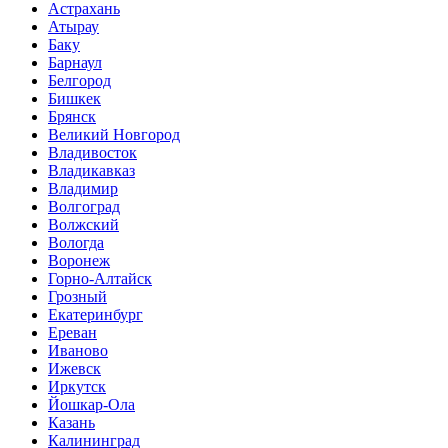
Астрахань
Атырау
Баку
Барнаул
Белгород
Бишкек
Брянск
Великий Новгород
Владивосток
Владикавказ
Владимир
Волгоград
Волжский
Вологда
Воронеж
Горно-Алтайск
Грозный
Екатеринбург
Ереван
Иваново
Ижевск
Иркутск
Йошкар-Ола
Казань
Калининград