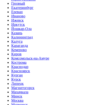
Грозный
Екатеринбург
Ереван
Иваново
Ижевск
Иркутск
Йошкар-Ола
Казань
Калининград
Калуга
Караганда
Кемерово
Киров
Комсомольск-на-Амуре
Кострома
Краснодар
Красноярск
Курган
Курск
Липецк
Магнитогорск
Махачкала
Минск
Москва
Мурманск