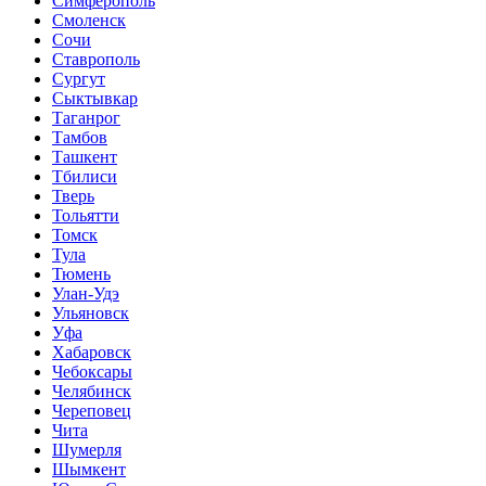
Симферополь
Смоленск
Сочи
Ставрополь
Сургут
Сыктывкар
Таганрог
Тамбов
Ташкент
Тбилиси
Тверь
Тольятти
Томск
Тула
Тюмень
Улан-Удэ
Ульяновск
Уфа
Хабаровск
Чебоксары
Челябинск
Череповец
Чита
Шумерля
Шымкент