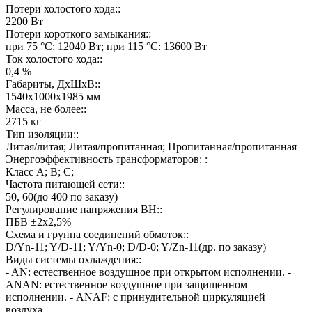
Потери холостого хода::
2200 Вт
Потери короткого замыкания::
при 75 °C: 12040 Вт; при 115 °C: 13600 Вт
Ток холостого хода::
0,4 %
Габариты, ДхШхВ::
1540х1000х1985 мм
Масса, не более::
2715 кг
Тип изоляции::
Литая/литая; Литая/пропитанная; Пропитанная/пропитанная
Энергоэффективность трансформаторов: :
Класс А; В; С;
Частота питающей сети::
50, 60(до 400 по заказу)
Регулирование напряжения ВН::
ПБВ ±2х2,5%
Схема и группа соединений обмоток::
D/Yn-11; Y/D-11; Y/Yn-0; D/D-0; Y/Zn-11(др. по заказу)
Виды системы охлаждения::
- AN: естественное воздушное при открытом исполнении. -
ANAN: естественное воздушное при защищенном
исполнении. - ANAF: с принудительной циркуляцией
воздуха.