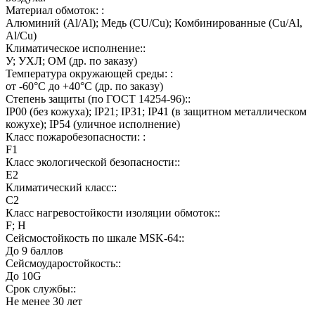
Материал обмоток: :
Алюминий (Al/Al); Медь (CU/Cu); Комбинированные (Cu/Al,
Al/Cu)
Климатическое исполнение::
У; УХЛ; ОМ (др. по заказу)
Температура окружающей среды: :
от -60°C до +40°C (др. по заказу)
Степень защиты (по ГОСТ 14254-96)::
IP00 (без кожуха); IP21; IP31; IP41 (в защитном металлическом
кожухе); IP54 (уличное исполнение)
Класс пожаробезопасности: :
F1
Класс экологической безопасности::
E2
Климатический класс::
C2
Класс нагревостойкости изоляции обмоток::
F; H
Сейсмостойкость по шкале MSK-64::
До 9 баллов
Сейсмоударостойкость::
До 10G
Срок службы::
Не менее 30 лет